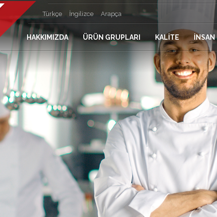
Türkçe
İngilizce
Arapça
HAKKIMIZDA
ÜRÜN GRUPLARI
KALİTE
İNSAN