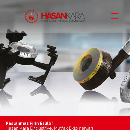
Paslanmaz Fırın Brülör
Mutfaktaki Sıcak Dostunuz
Hasan Kara Endüstriyel Mutfak Ekipmanları