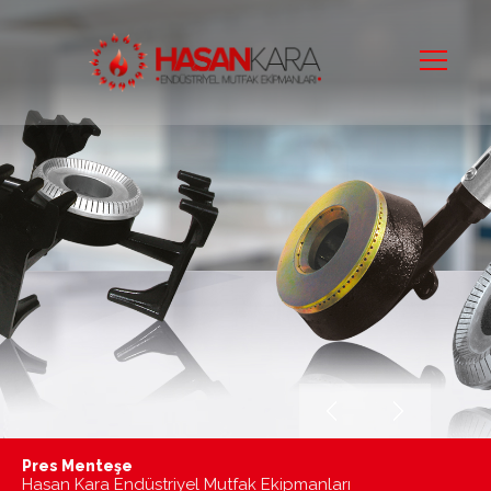
Pres Menteşe
Mutfaktaki Sıcak Dostunuz
Hasan Kara Endüstriyel Mutfak Ekipmanları