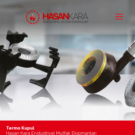
Termo Kupul
Mutfaktaki Sıcak Dostunuz
Hasan Kara Endüstriyel Mutfak Ekipmanları