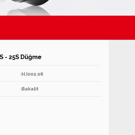
23S - 25S Düğme
:H.I002.06
:Bakalit