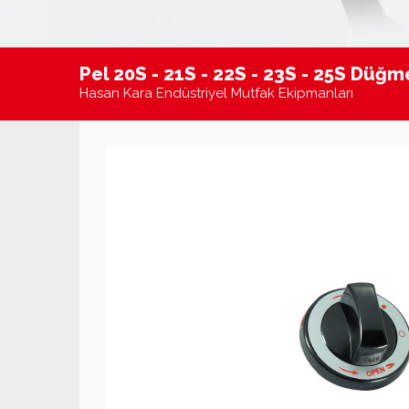
Pel 20S - 21S - 22S - 23S - 25S Düğm
Mutfaktaki Sıcak Dostunuz
Hasan Kara Endüstriyel Mutfak Ekipmanları
Hasan Kara Endüstriyel Mutfak Ekipman