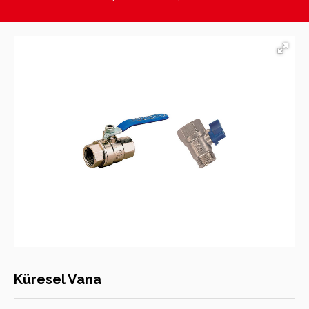
Hasan Kara Endüstriyel Mutfak Ekipmanları
Küresel Vana