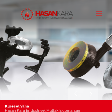
Küresel Vana
Mutfaktaki Sıcak Dostunuz
Hasan Kara Endüstriyel Mutfak Ekipmanları