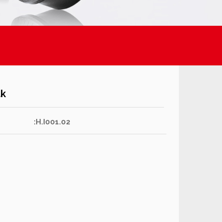
uk
:H.I001.02