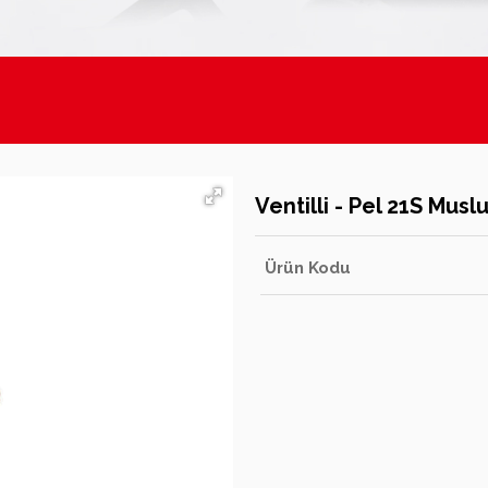
ları
Ventilli - Pel 21S Musl
Ürün Kodu